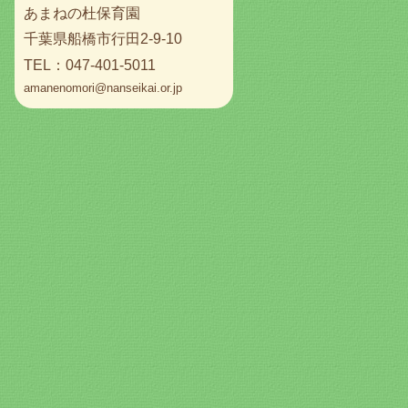
あまねの杜保育園
千葉県船橋市行田2-9-10
TEL：047-401-5011
amanenomori@nanseikai.or.jp