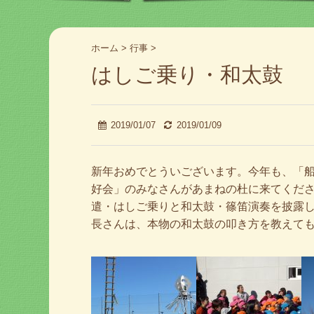
ホーム
>
行事
>
はしご乗り・和太鼓
2019/01/07
2019/01/09
新年おめでとういございます。今年も、「
好会」のみなさんがあまねの杜に来てくだ
遣・はしご乗りと和太鼓・篠笛演奏を披露
長さんは、本物の和太鼓の叩き方を教えて