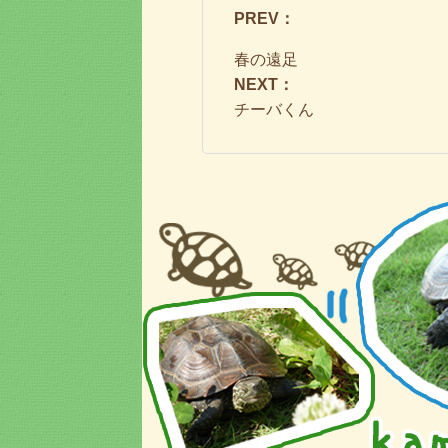
PREV：
春の遠足
NEXT：
チーバくん