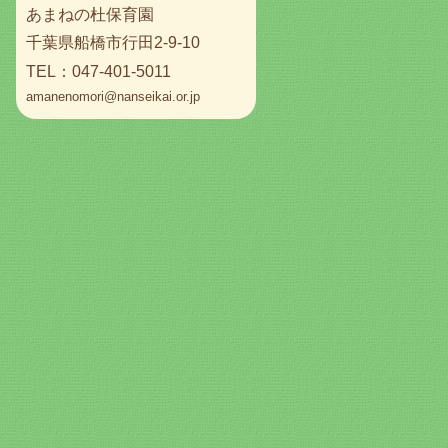
あまねの杜保育園
千葉県船橋市行田2-9-10
TEL：047-401-5011
amanenomori@nanseikai.or.jp